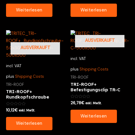
0
0
von
von
Weiterlesen
Weiterlesen
5
5
AUSVERKAUFT
AUSVERKAUFT
incl. VAT
incl. VAT
plus
Shipping Costs
plus
Shipping Costs
TRI-ROOF
TRI-ROOF+
TRI-ROOF
Befestigungsclip TR-C
TRI-ROOF+
Rundkopfschraube
Bewertet
26,78
€
exkl. MwSt.
mit
Bewertet
0
10,12
€
exkl. MwSt.
mit
von
Weiterlesen
0
5
von
Weiterlesen
5