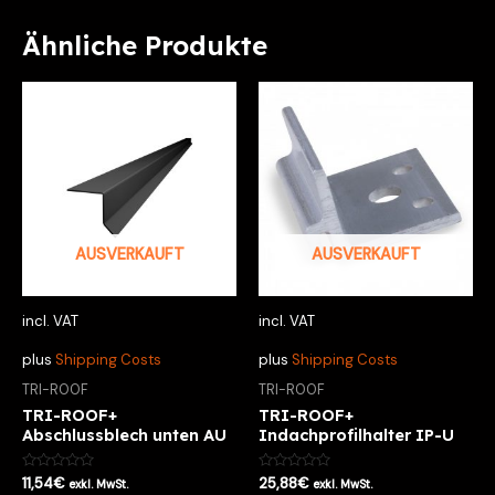
Ähnliche Produkte
AUSVERKAUFT
AUSVERKAUFT
incl. VAT
incl. VAT
plus
Shipping Costs
plus
Shipping Costs
TRI-ROOF
TRI-ROOF
TRI-ROOF+
TRI-ROOF+
Abschlussblech unten AU
Indachprofilhalter IP-U
Bewertet
Bewertet
11,54
€
25,88
€
exkl. MwSt.
exkl. MwSt.
mit
mit