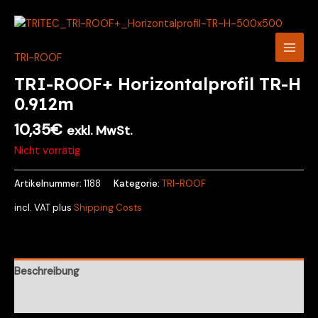
Zum
Main
Inhalt
Men
springen
TRI-ROOF
TRI-ROOF+ Horizontalprofil TR-H
0.912m
10,35
€
exkl. MwSt.
Nicht vorrätig
Artikelnummer:
1188
Kategorie:
TRI-ROOF
incl. VAT
plus
Shipping Costs
Beschreibung
Rezensionen (0)