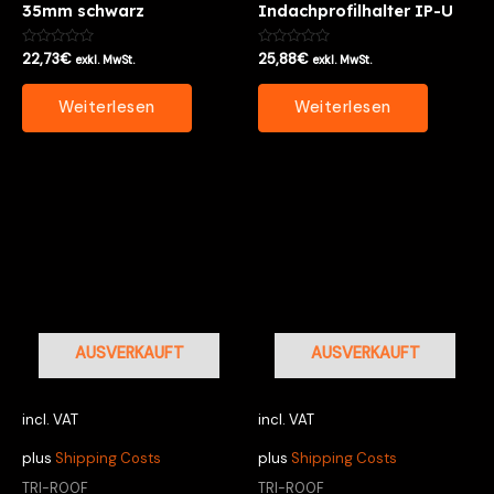
35mm schwarz
Indachprofilhalter IP-U
Bewertet
Bewertet
22,73
€
25,88
€
exkl. MwSt.
exkl. MwSt.
mit
mit
0
0
von
von
Weiterlesen
Weiterlesen
5
5
AUSVERKAUFT
AUSVERKAUFT
incl. VAT
incl. VAT
plus
Shipping Costs
plus
Shipping Costs
TRI-ROOF
TRI-ROOF