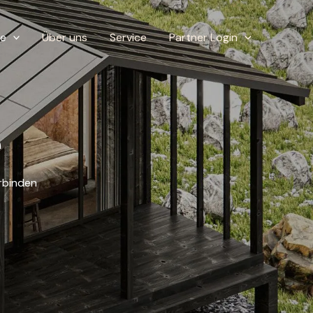
te
Über uns
Service
Partner Login
e
rbinden