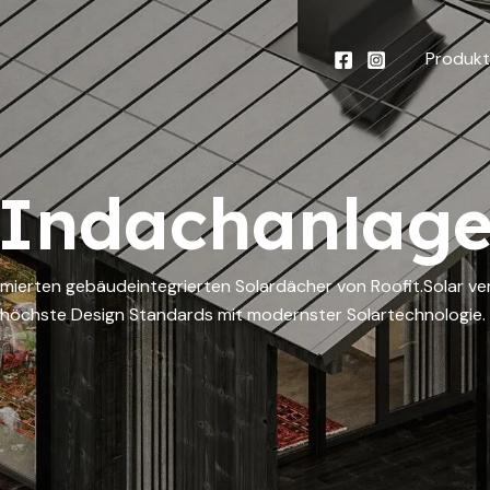
Produk
Indachanlag
ämierten gebäudeintegrierten Solardächer von Roofit.Solar ve
höchste Design Standards mit modernster Solartechnologie.