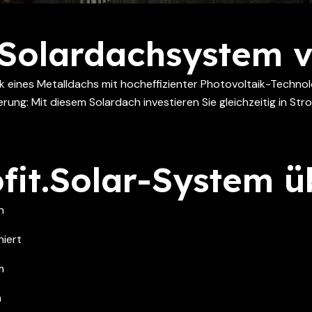
 Solardachsystem v
k eines Metalldachs mit hocheffizienter Photovoltaik-Technolo
g: Mit diesem Solardach investieren Sie gleichzeitig in Strom
it.Solar-System ü
h
iert
m
n