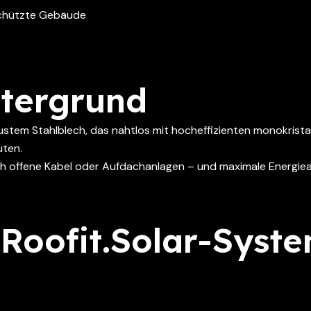
schützte Gebäude
ntergrund
tem Stahlblech, das nahtlos mit hocheffizienten monokristallin
uten.
urch offene Kabel oder Aufdachanlagen – und maximale Energ
 Roofit.Solar-Syst