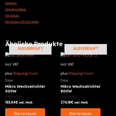
Anleitung
Einheitszertifikat
NA-Schutz
NA-Schutz CEI 0-21 Italien
Ähnliche Produkte
AUSVERKAUFT
AUSVERKAUFT
incl. VAT
incl. VAT
plus
Shipping Costs
plus
Shipping Costs
Deye
Deye
Mikro Wechselrichter
Mikro Wechselrichter
300W
800W
Bewertet
Bewertet
193,64
€
274,18
€
exkl. MwSt.
exkl. MwSt.
mit
mit
0
0
von
von
Weiterlesen
Weiterlesen
5
5