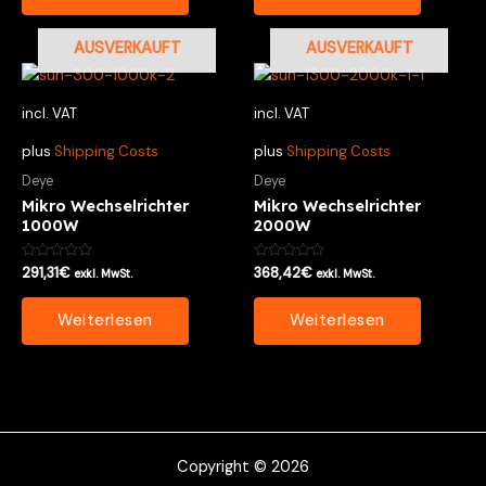
AUSVERKAUFT
AUSVERKAUFT
incl. VAT
incl. VAT
plus
Shipping Costs
plus
Shipping Costs
Deye
Deye
Mikro Wechselrichter
Mikro Wechselrichter
1000W
2000W
Bewertet
Bewertet
291,31
€
368,42
€
exkl. MwSt.
exkl. MwSt.
mit
mit
0
0
von
von
Weiterlesen
Weiterlesen
5
5
Copyright © 2026