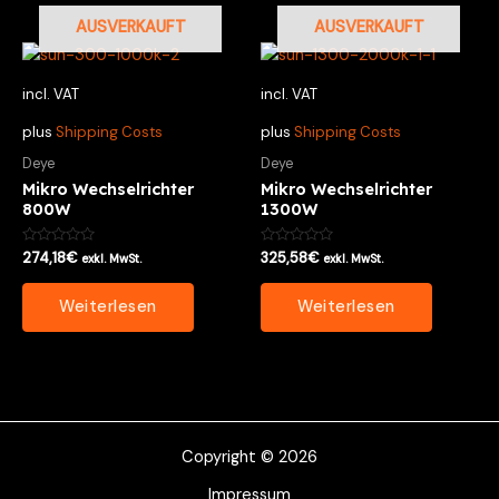
AUSVERKAUFT
AUSVERKAUFT
incl. VAT
incl. VAT
plus
Shipping Costs
plus
Shipping Costs
Deye
Deye
Mikro Wechselrichter
Mikro Wechselrichter
800W
1300W
Bewertet
Bewertet
274,18
€
325,58
€
exkl. MwSt.
exkl. MwSt.
mit
mit
0
0
von
von
Weiterlesen
Weiterlesen
5
5
Copyright © 2026
Impressum