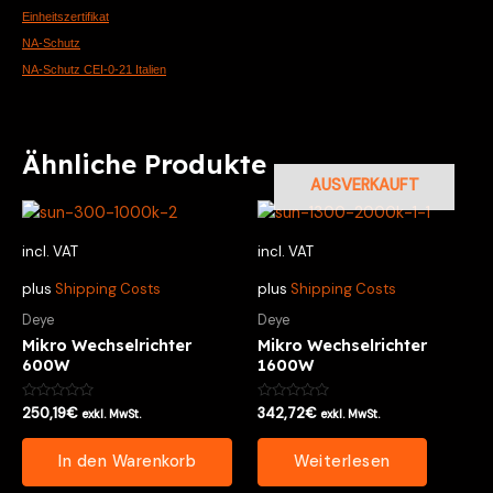
Einheitszertifikat
NA-Schutz
NA-Schutz CEI-0-21 Italien
Ähnliche Produkte
AUSVERKAUFT
incl. VAT
incl. VAT
plus
Shipping Costs
plus
Shipping Costs
Deye
Deye
Mikro Wechselrichter
Mikro Wechselrichter
600W
1600W
Bewertet
Bewertet
250,19
€
342,72
€
exkl. MwSt.
exkl. MwSt.
mit
mit
0
0
von
von
In den Warenkorb
Weiterlesen
5
5