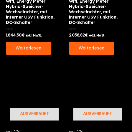
Wifi, Energy Meter
Wifi, Energy Meter
Hybrid-Speicher-
Hybrid-Speicher-
Wechselrichter, mit
Wechselrichter, mit
interner USV Funktion,
interner USV Funktion,
DC-Schalter
DC-Schalter
Bewertet
Bewertet
1.844,50
€
2.058,82
€
exkl. MwSt.
exkl. MwSt.
mit
mit
0
0
von
von
Weiterlesen
Weiterlesen
5
5
AUSVERKAUFT
AUSVERKAUFT
incl. VAT
incl. VAT