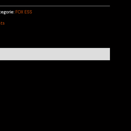
tegorie:
FOX ESS
sts