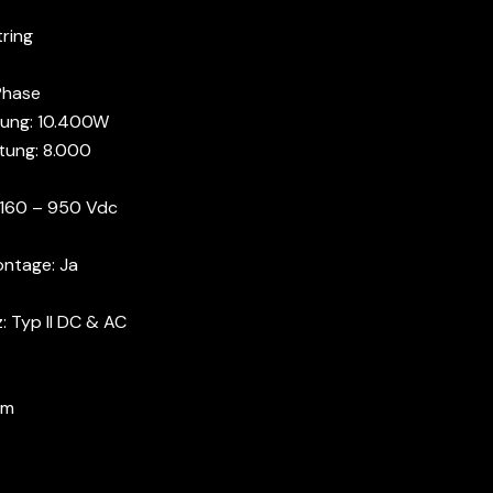
tring
Phase
tung: 10.400W
tung: 8.000
 160 – 950 Vdc
ntage: Ja
 Typ II DC & AC
mm