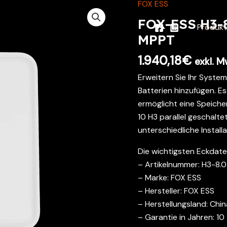
FOX ESS
FOX-ESS H3-8
Produk
MPPT
1.940,18
€
exkl. M
Erweitern Sie Ihr System
Batterien hinzufügen. Es
ermöglicht eine Speiche
10 H3 parallel geschalte
unterschiedliche Instal
Die wichtigsten Eckdate
– Artikelnummer: H3-8.
– Marke: FOX ESS
– Hersteller: FOX ESS
– Herstellungsland: Chin
– Garantie in Jahren: 10