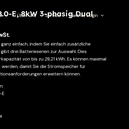
.0-E, 8kW 3-phasig Dual
te
Über uns
Service
Partner Login
wSt.
 ganz einfach, indem Sie einfach zusätzliche
 gibt drei Batterieserien zur Auswahl. Dies
rkapazität von bis zu 28,21 kWh. Es können maximal
t werden, damit Sie die Stromspeicher für
lationsanforderungen erweitern können.
n:
0-E
a