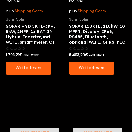
incl. VAT
incl. VAT
plus
Shipping Costs
plus
Shipping Costs
Sofar Solar
Sofar Solar
SOFAR HYD 5KTL-3PH,
SOFAR 110KTL, 110kW, 10
5kW, 2MPP, 1x BAT-IN
MPPT, Display, IP66,
Hybrid-Inverter, incl.
RS485, Bluetooth,
WIFI, smart meter, CT
optional WIFI, GPRS, PLC
Bewertet
Bewertet
1.793,21
€
5.463,29
€
exkl. MwSt.
exkl. MwSt.
mit
mit
0
0
von
von
Weiterlesen
Weiterlesen
5
5