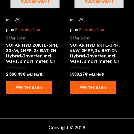
AUSVERKAUFT
AUSVERKAUFT
incl. VAT
incl. VAT
plus
Shipping Costs
plus
Shipping Costs
Sofar Solar
Sofar Solar
SOFAR HYD 20KTL-3PH,
SOFAR HYD 6KTL-3PH,
20kW, 2MPP, 2x BAT-IN
6kW, 2MPP, 1x BAT-IN
Hybrid-Inverter, incl.
Hybrid-Inverter, incl.
WIFI, smart meter, CT
WIFI, smart meter, CT
Bewertet
Bewertet
2.588,49
€
1.938,27
€
exkl. MwSt.
exkl. MwSt.
mit
mit
0
0
von
von
Weiterlesen
Weiterlesen
5
5
Copyright © 2026