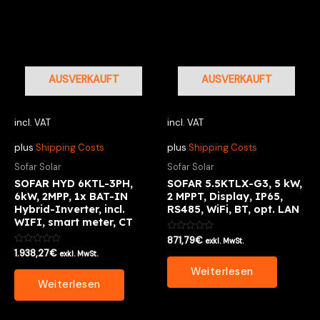
AUSVERKAUFT
AUSVERKAUFT
incl. VAT
incl. VAT
plus
Shipping Costs
plus
Shipping Costs
Sofar Solar
Sofar Solar
SOFAR HYD 6KTL-3PH,
SOFAR 5.5KTLX-G3, 5 kW,
6kW, 2MPP, 1x BAT-IN
2 MPPT, Display, IP65,
Hybrid-Inverter, incl.
RS485, WiFi, BT, opt. LAN
WIFI, smart meter, CT
Bewertet
871,79
€
exkl. MwSt.
mit
Bewertet
1.938,27
€
exkl. MwSt.
0
mit
von
0
Weiterlesen
5
von
Weiterlesen
5