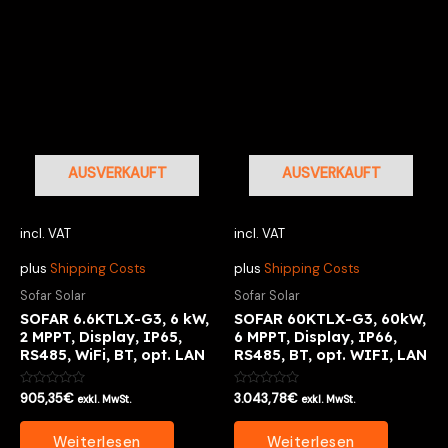
AUSVERKAUFT
AUSVERKAUFT
incl. VAT
incl. VAT
plus
Shipping Costs
plus
Shipping Costs
Sofar Solar
Sofar Solar
SOFAR 6.6KTLX-G3, 6 kW,
SOFAR 60KTLX-G3, 60kW,
2 MPPT, Display, IP65,
6 MPPT, Display, IP66,
RS485, WiFi, BT, opt. LAN
RS485, BT, opt. WIFI, LAN
Bewertet
Bewertet
905,35
€
3.043,78
€
exkl. MwSt.
exkl. MwSt.
mit
mit
0
0
von
von
Weiterlesen
Weiterlesen
5
5