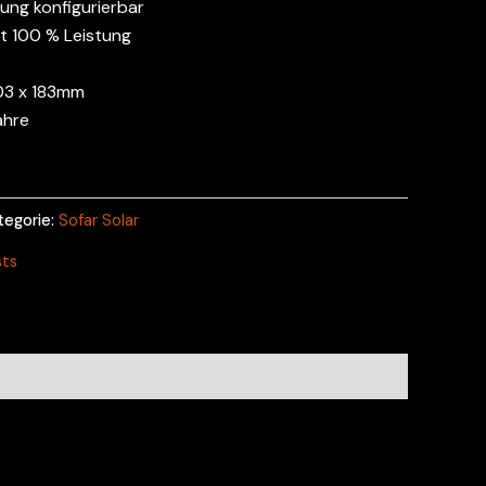
sung konfigurierbar
t 100 % Leistung
03 x 183mm
ahre
tegorie:
Sofar Solar
sts