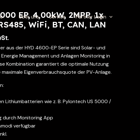
00 EP, 4,00kW, 2MPP, 1x
te
Über uns
Service
Partner Login
RS485, WiFi, BT, CAN, LAN
wSt.
ter aus der HYD 4600-EP Serie sind Solar- und
, Energie Management und Anlagen Monitoring in
ese Kombination garantiert die optimale Nutzung
ne maximale Eigenverbrauchsquote der PV-Anlage.
n:
en Lithiumbatterien wie z. B. Pylontech US 5000 /
g durch Monitoring App
smodi verfügbar
nkl.