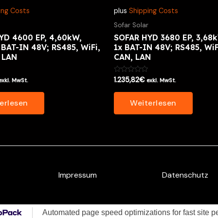
ing Costs
plus
Shipping Costs
Sofar Solar
YD 4600 EP, 4,60kW,
SOFAR HYD 3680 EP, 3,68k
 BAT-IN 48V; RS485, WiFi,
1x BAT-IN 48V; RS485, WiF
 LAN
CAN, LAN
Bewertet
1.235,82
€
exkl. MwSt.
exkl. MwSt.
mit
0
von
erlesen
Weiterlesen
5
Impressum
Datenschutz