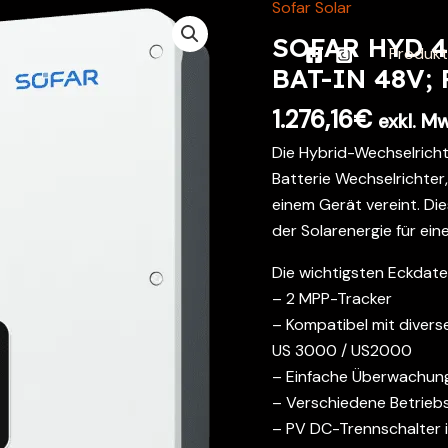
Sofar Solar
SOFAR HYD 40
Produk
BAT-IN 48V; 
1.276,16
€
exkl. M
Die Hybrid-Wechselrich
Batterie Wechselrichter
einem Gerät vereint. Di
der Solarenergie für ei
Die wichtigsten Eckdate
– 2 MPP-Tracker
– Kompatibel mit divers
US 3000 / US2000
– Einfache Überwachun
– Verschiedene Betrieb
– PV DC-Trennschalter i