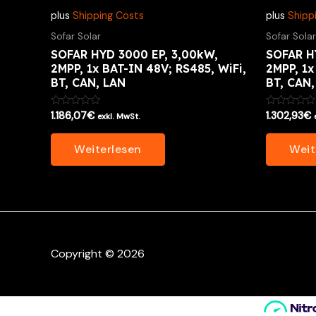
plus
Shipping Costs
plus
Shipp
Sofar Solar
Sofar Solar
SOFAR HYD 3000 EP, 3,00kW,
SOFAR H
2MPP, 1x BAT-IN 48V; RS485, WiFi,
2MPP, 1x
BT, CAN, LAN
BT, CAN,
Bewertet
Bewertet
1.186,07
€
1.302,93
€
exkl. MwSt.
mit
mit
0
0
von
von
Weiterlesen
Weit
5
5
Copyright © 2026