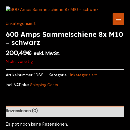
Zum
Main
Inhalt
Men
springen
Unkategorisiert
600 Amps Sammelschiene 8x M10
– schwarz
200,49
€
exkl. MwSt.
Nicht vorrätig
Artikelnummer:
1069
Kategorie:
Unkategorisiert
incl. VAT
plus
Shipping Costs
Rezensionen (0)
Es gibt noch keine Rezensionen.