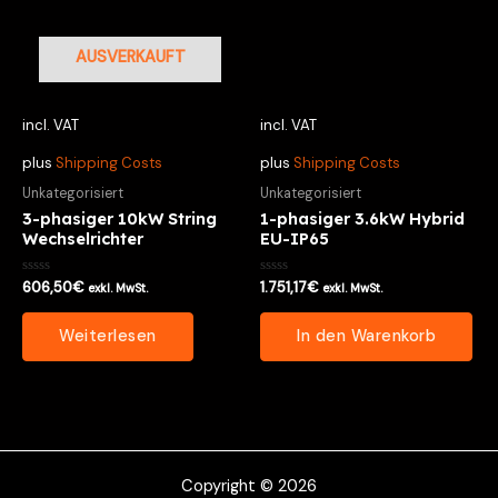
AUSVERKAUFT
incl. VAT
incl. VAT
plus
Shipping Costs
plus
Shipping Costs
Unkategorisiert
Unkategorisiert
3-phasiger 10kW String
1-phasiger 3.6kW Hybrid
Wechselrichter
EU-IP65
Bewertet
Bewertet
606,50
€
1.751,17
€
exkl. MwSt.
exkl. MwSt.
mit
mit
0
0
von
von
Weiterlesen
In den Warenkorb
5
5
Copyright © 2026