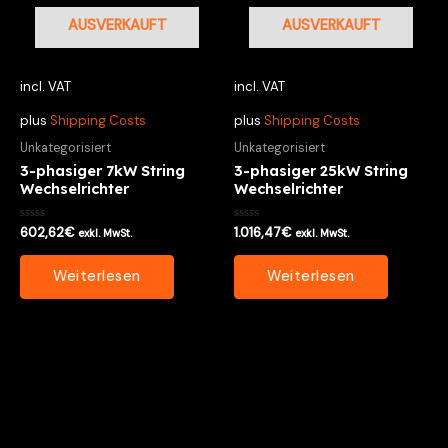
AUSVERKAUFT
AUSVERKAUFT
incl. VAT
incl. VAT
plus
Shipping Costs
plus
Shipping Costs
Unkategorisiert
Unkategorisiert
3-phasiger 7kW String
3-phasiger 25kW String
Wechselrichter
Wechselrichter
Bewertet
Bewertet
602,62
€
1.016,47
€
exkl. MwSt.
exkl. MwSt.
mit
mit
0
0
von
von
Weiterlesen
Weiterlesen
5
5