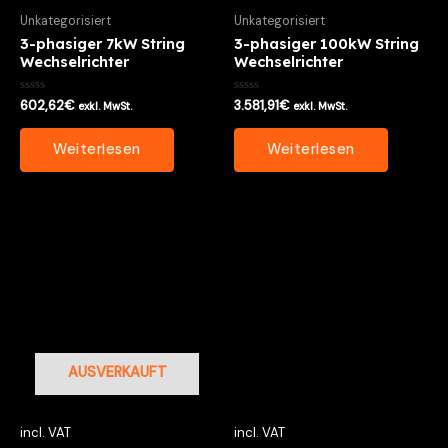
Unkategorisiert
Unkategorisiert
3-phasiger 7kW String
3-phasiger 100kW String
Wechselrichter
Wechselrichter
Bewertet
Bewertet
602,62
€
3.581,91
€
exkl. MwSt.
exkl. MwSt.
mit
mit
0
0
von
von
Weiterlesen
Weiterlesen
5
5
AUSVERKAUFT
incl. VAT
incl. VAT