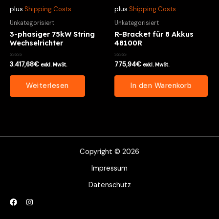
plus
Shipping Costs
plus
Shipping Costs
Unkategorisiert
Unkategorisiert
3-phasiger 75kW String
R-Bracket für 8 Akkus
Wechselrichter
48100R
Bewertet
Bewertet
3.417,68
€
775,94
€
exkl. MwSt.
exkl. MwSt.
mit
mit
0
0
von
von
Weiterlesen
In den Warenkorb
5
5
Copyright © 2026
Impressum
Datenschutz