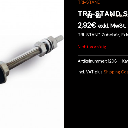
TRI-STAND
TRI-STAND S
Produk
2,92
€
exkl. MwSt.
TRI-STAND Zubehör, Ede
Nicht vorrätig
Artikelnummer:
1208
Ka
incl. VAT
plus
Shipping Co