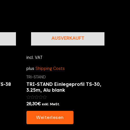
AUSVERKAUFT
incl. VAT
plus
Shipping Costs
TRI-STAND
TS-38
TRI-STAND Einlegeprofil TS-30,
3.25m, Alu blank
Bewertet
26,30
€
exkl. MwSt.
mit
0
von
Weiterlesen
5