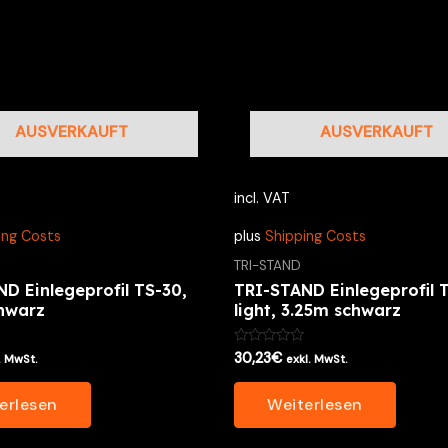
AUSVERKAUFT
AUSVERKAUFT
incl. VAT
ing Costs
plus
Shipping Costs
TRI-STAND
D Einlegeprofil TS-30,
TRI-STAND Einlegeprofil 
chwarz
light, 3.25m schwarz
Bewertet
30,23
€
. MwSt.
exkl. MwSt.
mit
0
von
erlesen
Weiterlesen
5