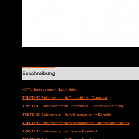
Beschreibung
Rezensionen (0)
PV-Montagesysteme – Hauptkatalog
TRI-STAND Einlegesystem für Trapezblech – Datenblatt
TRI-STAND Einlegesystem für Trapezblech – Installationsanleitung
TRI-STAND Einlegesystem für Wellfaserzement – Datenblatt
TRI-STAND Einlegesystem für Wellfaserzement – Installationsanleitung
TRI-STAND Einlegesystem für Ziegel – Datenblatt