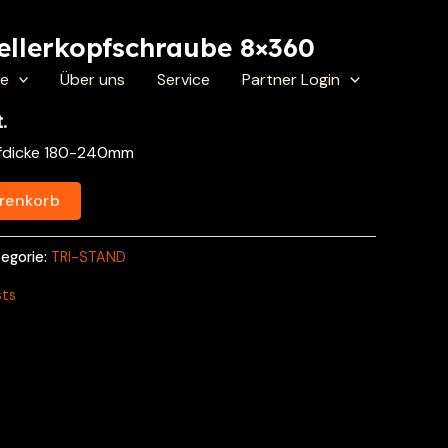
llerkopfschraube 8×360
te
Über uns
Service
Partner Login
.
fdicke 180-240mm
renkorb
egorie:
TRI-STAND
sts