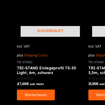
AUSVERKAUFT
incl. VAT
incl. VAT
plus
Shipping Costs
plus
Shipp
TRI-STAND
TRI-STAND
TRI-STAND Einlegeprofil TS-30
TRI-STAN
Light, 6m, schwarz
3,5m, s
Bewertet
Bewertet
47,48
€
31,36
€
exkl. MwSt.
exkl
mit
mit
0
0
von
von
Weiterlesen
Weit
5
5