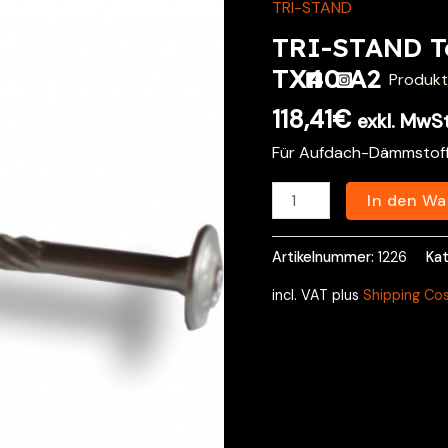
TRI-STAND
TRI-
STAND
TRI-STAND Te
Tellerkopfschraube
TX40 A2
Produk
8x360
118,41
€
TX40
exkl. MwSt
A2
Für Aufdach-Dämmstof
Menge
In den Wa
Artikelnummer:
1226
Kat
incl. VAT
plus
Shipping Co