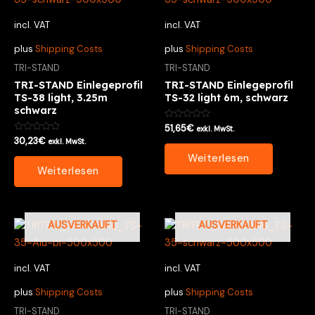
incl. VAT
incl. VAT
plus
Shipping Costs
plus
Shipping Costs
TRI-STAND
TRI-STAND
TRI-STAND Einlegeprofil
TRI-STAND Einlegeprofil
TS-38 light, 3.25m
TS-32 light 6m, schwarz
schwarz
Bewertet
51,65
€
exkl. MwSt.
mit
Bewertet
30,23
€
exkl. MwSt.
0
mit
von
0
Weiterlesen
5
von
Weiterlesen
5
AUSVERKAUFT
AUSVERKAUFT
incl. VAT
incl. VAT
plus
Shipping Costs
plus
Shipping Costs
TRI-STAND
TRI-STAND