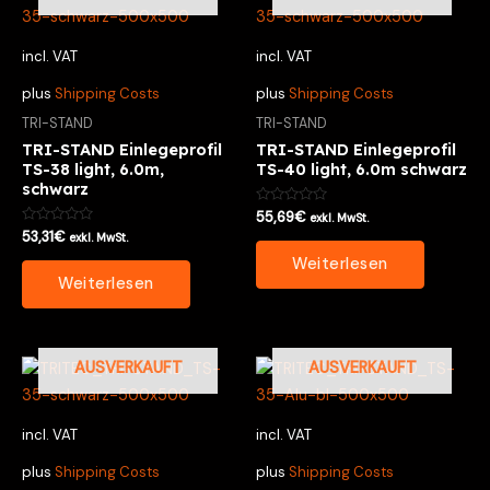
incl. VAT
incl. VAT
plus
Shipping Costs
plus
Shipping Costs
TRI-STAND
TRI-STAND
TRI-STAND Einlegeprofil
TRI-STAND Einlegeprofil
TS-38 light, 6.0m,
TS-40 light, 6.0m schwarz
schwarz
Bewertet
55,69
€
exkl. MwSt.
mit
Bewertet
53,31
€
exkl. MwSt.
0
mit
von
0
Weiterlesen
5
von
Weiterlesen
5
AUSVERKAUFT
AUSVERKAUFT
incl. VAT
incl. VAT
plus
Shipping Costs
plus
Shipping Costs