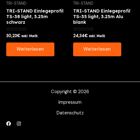
TRI-STAND
TRI-STAND
TRI-STAND Einlegeprofil
TRI-STAND Einlegeprofil
TS-38 light, 3.25m
TS-35 light, 3.25m Alu
schwarz
blank
Bewertet
Bewertet
30,23
€
24,34
€
exkl. MwSt.
exkl. MwSt.
mit
mit
0
0
von
von
Weiterlesen
Weiterlesen
5
5
Copyright © 2026
Impressum
Datenschutz